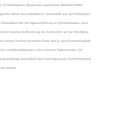
 Schimmelsporen Myzel loses organisches Material Partikel
ngsamer abbau des verbleibenen Sauerstoffs aus dem Kikroporen
nn Bioindikator Bei der Algenentfernung an Dämmfassaden muss
l einer raschen Auftrocknung bei Sonnenlicht an der Oberfläche
einem vierten Produkt behandelt Dabei wird je nach Anwendungsfall
enten bioakkumulierenden oder toxischen Eigenschaften Die
mung langfristig ausschließt Nach beendigung der Entschimmelung
utzt werden