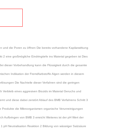
n und die Poren zu öffnen Die bereits vorhandene Kapilarwirkung
kt 2 eine großmögliche Eindringtiefe ins Material gegeben ist Dies
Bei dieser Vorbehandlung kann die Flüssigkeit durch die gesamte
tischen Indikation der Fremdfarbstoffe Algen werden in diesem
rlösungen Die Nachteile dieser Verfahren sind die geringen
sch Verbleib eines aggresiven Biozids im Material Geruchs und
rnt und diese dabei zerstört Ablauf des BMB Verfahrens Schritt 3
ie Produkte die Mikroorganismen organische Verunreinigungen
ch Aufbringen von BMB 3 erreicht Weiteres ist der pH Wert der
 1 pH Neutralisation Reaktion 2 Bildung von wässriger Salzsäure