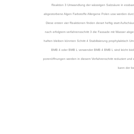
Reaktion 3 Umwandlung der wässrigen Salzsäure in essbare
abgestorbene Algen Farbstoffe Allergene Polen usw werden dur
Diese ersten vier Reaktionen finden derart heftig statt Auf
nach erfolgtem verfahrensschritt 3 die Fassade mit Wasser abg
haften bleiben könnten Schritt 4 Stabilisierung prophylaktisch U
BMB 4 oder BMB L verwendet BMB 4 BMB L sind leicht biolo
porenöffnungen werden in diesem Verfahrenschritt reduziert und
kann der b