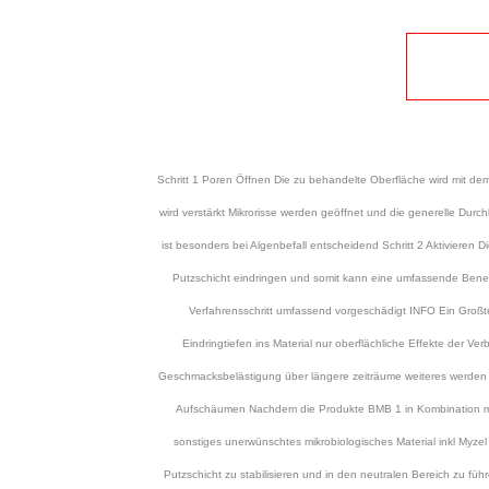
Schritt 1 Poren Öffnen Die zu behandelte Oberfläche wird mit d
wird verstärkt Mikrorisse werden geöffnet und die generelle Durch
ist besonders bei Algenbefall entscheidend Schritt 2 Aktiviere
Putzschicht eindringen und somit kann eine umfassende Benetz
Verfahrensschritt umfassend vorgeschädigt INFO Ein Großte
Eindringtiefen ins Material nur oberflächliche Effekte der V
Geschmacksbelästigung über längere zeiträume weiteres werden du
Aufschäumen Nachdem die Produkte BMB 1 in Kombination mit 
sonstiges unerwünschtes mikrobiologisches Material inkl Myze
Putzschicht zu stabilisieren und in den neutralen Bereich zu f