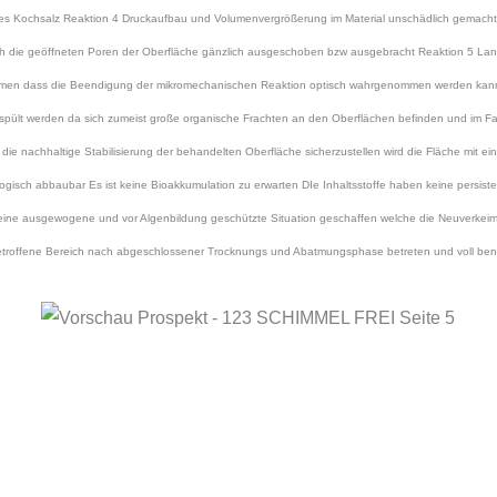
s Kochsalz Reaktion 4 Druckaufbau und Volumenvergrößerung im Material unschädlich gemachte
ch die geöffneten Poren der Oberfläche gänzlich ausgeschoben bzw ausgebracht Reaktion 5 La
schäumen dass die Beendigung der mikromechanischen Reaktion optisch wahrgenommen werden ka
espült werden da sich zumeist große organische Frachten an den Oberflächen befinden und im Fal
m die nachhaltige Stabilisierung der behandelten Oberfläche sicherzustellen wird die Fläche mit 
gisch abbaubar Es ist keine Bioakkumulation zu erwarten DIe Inhaltsstoffe haben keine persist
 eine ausgewogene und vor Algenbildung geschützte Situation geschaffen welche die Neuverkei
etroffene Bereich nach abgeschlossener Trocknungs und Abatmungsphase betreten und voll ben