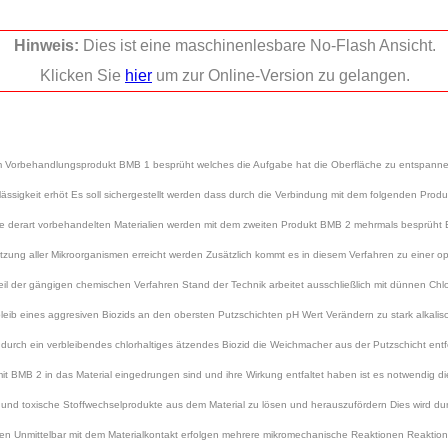
Hinweis:
Dies ist eine maschinenlesbare No-Flash Ansicht.
Klicken Sie
hier
um zur Online-Version zu gelangen.
em Vorbehandlungsprodukt BMB 1 besprüht welches die Aufgabe hat die Oberfläche zu entspanne
lässigkeit erhöt Es soll sichergestellt werden dass durch die Verbindung mit dem folgenden Produ
n Die derart vorbehandelten Materialien werden mit dem zweiten Produkt BMB 2 mehrmals besprüht 
ung aller Mikroorganismen erreicht werden Zusätzlich kommt es in diesem Verfahren zu einer op
il der gängigen chemischen Verfahren Stand der Technik arbeitet ausschließlich mit dünnen Chlo
erbleib eines aggresiven Biozids an den obersten Putzschichten pH Wert Verändern zu stark alkali
rch ein verbleibendes chlorhaltiges ätzendes Biozid die Weichmacher aus der Putzschicht entfe
BMB 2 in das Material eingedrungen sind und ihre Wirkung entfaltet haben ist es notwendig d
l und toxische Stoffwechselprodukte aus dem Material zu lösen und herauszufördern Dies wird dur
ühren Unmittelbar mit dem Materialkontakt erfolgen mehrere mikromechanische Reaktionen Reaktion