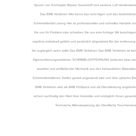
Spuren von Kochsqalz Wasser Sauerstoff und saubere Luft Idealerweise
Das BMB Verfahren Wer kennt das nicht Algen und den bedrohlich
Schimmelbefall Lösung Hier ist professionelles und schnelles Handeln n
Sie uns Ihr Problem oder schreiben Sie uns eine Anfrage Wir besichtig
ergebnis individuell geklört und persönlich abgestimmt Bei der entfernu
frei zugänglich seien sollte Das BMB Verfahren Das BMB Verfahren ist k
Algenentfernungsverfahren SCHIMMELENTFERNUNG bedeutet dass sämtliche
staubfrei und einfließender Mechanik aus den behandelnen Materiali
Schimmelbefallenen Stellen gezielt angewandt wird und über optische Bioi
BMB Verfahren wird als BMB Profipack und als Dienstleistung angebot
sichert nachhaltig den Wert Ihrer Immobilie und ermöglicht Ihnen ges
Technische Mikroskopierung der Oberfläche Feuchtemes