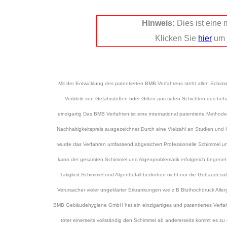
Hinweis:
Dies ist eine
Klicken Sie
hier
um 
Mit der Entwicklung des patentierten BMB Verfahrens steht allen Schi
Verbleib von Gefahrstoffen oder Giften aus tiefen Schichten des beh
einzigartig Das BMB Verfahren ist eine international patentierte Meth
Nachhaltigkeitspreis ausgezeichnet Durch eine Vielzahl an Studien und
wurde das Verfahren umfassend abgesichert Professionelle Schimmel u
kann der gesamten Schimmel und Algenproblematik erfolgreich begenet
Tätigkeit Schimmel und Algenbefall bedrohen nicht nur die Gebäudes
Verursacher vieler ungeklärter Erkrankungen wie z B Bluthochdruck Alle
BMB Gebäudehygiene GmbH hat ein einzigartiges und patentiertes Verfah
tötet einerseits vollständig den Schimmel ab andererseits kommt es 