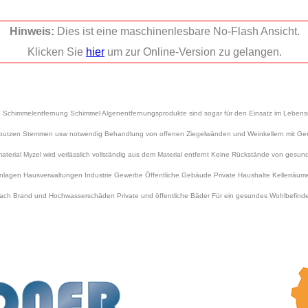
Hinweis:
Dies ist eine maschinenlesbare No-Flash Ansicht.
Klicken Sie
hier
um zur Online-Version zu gelangen.
Schimmelentfernung Schimmel Algenentfernungsprodukte sind sogar für den Einsatz im Lebensmi
Verputzen Stemmen usw notwendig Behandlung von offenen Ziegelwänden und Weinkellern mit G
rial Myzel wird verlässlich vollständig aus dem Material entfernt Keine Rückstände von gesun
agen Hausverwaltungen Industrie Gewerbe Öffentliche Gebäude Private Haushalte Kellerräume
ach Brand und Hochwasserschäden Private und öffentliche Bäder Für ein gesundes Wohlbefind